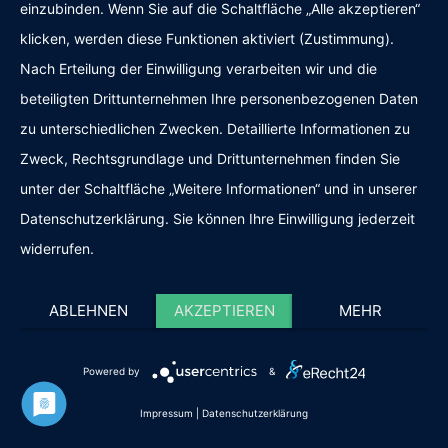
Haushaltsauflösung oder ein
einzubinden. Wenn Sie auf die Schaltfläche „Alle akzeptieren“
Umzug?
klicken, werden diese Funktionen aktiviert (Zustimmung).
Nach Erteilung der Einwilligung verarbeiten wir und die
beteiligten Drittunternehmen Ihre personenbezogenen Daten
Wie schnell könnt ihr kommen?
zu unterschiedlichen Zwecken. Detaillierte Informationen zu
Zweck, Rechtsgrundlage und Drittunternehmen finden Sie
Kundenbewertungen und Erfahrungen zu
Freihelden
Bekommt man bei euch wirklich
unter der Schaltfläche „Weitere Informationen“ und in unserer
einen Festpreis?
SEHR GUT
Datenschutzerklärung. Sie können Ihre Einwilligung jederzeit
%
100
widerrufen.
Empfehlungen auf
ProvenExpert.com
5,00
/
5,00
ABLEHNEN
AKZEPTIEREN
MEHR
160
200
Bewertungen auf
Jetzt anfragen oder Rückruf
5
Bewertungen von
SEHR GUT
ProvenExpert.com
anderen Quellen
Powered by
&
vereinbaren
360
Blick aufs ProvenExpert-Profil werfen
Kundenbewertungen
Impressum
|
Datenschutzerklärung
05.08.2026
Authentizität
Schreiben Sie uns Ihre Anfrage — wir melden