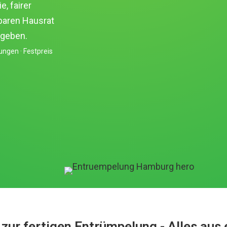
, fairer
baren Hausrat
ugeben.
ungen · Festpreis
 zur fertigen Entrümpelung - Alles aus