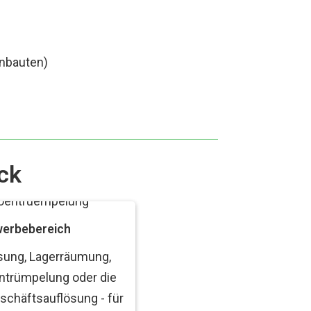
inbauten)
ck
erbebereich
sung, Lagerräumung,
ntrümpelung oder die
schäftsauflösung - für