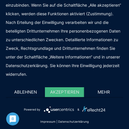
einzubinden. Wenn Sie auf die Schaltfläche „Alle akzeptieren“
klicken, werden diese Funktionen aktiviert (Zustimmung).
Nach Erteilung der Einwilligung verarbeiten wir und die
beteiligten Drittunternehmen Ihre personenbezogenen Daten
zu unterschiedlichen Zwecken. Detaillierte Informationen zu
Zweck, Rechtsgrundlage und Drittunternehmen finden Sie
Kundenbewertungen und Erfahrungen zu
Freihelden
unter der Schaltfläche „Weitere Informationen“ und in unserer
SEHR GUT
Datenschutzerklärung. Sie können Ihre Einwilligung jederzeit
%
100
widerrufen.
Empfehlungen auf
ProvenExpert.com
5,00
/
5,00
ABLEHNEN
AKZEPTIEREN
MEHR
160
200
Bewertungen auf
5
Bewertungen von
SEHR GUT
ProvenExpert.com
anderen Quellen
Powered by
&
360
Blick aufs ProvenExpert-Profil werfen
Kundenbewertungen
Impressum
|
Datenschutzerklärung
05.08.2026
Authentizität