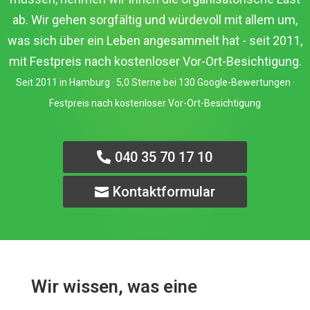
ab. Wir gehen sorgfältig und würdevoll mit allem um,
was sich über ein Leben angesammelt hat - seit 2011,
mit Festpreis nach kostenloser Vor-Ort-Besichtigung.
Seit 2011 in Hamburg · 5,0 Sterne bei 130 Google-Bewertungen ·
Festpreis nach kostenloser Vor-Ort-Besichtigung
040 35 70 17 10
Kontaktformular
Wir wissen, was eine