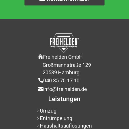
Freihelden GmbH

Großmannstraße 129
$
20539 Hamburg
$
040 35 70 17 10

info@freihelden.de

Leistungen
Umzug
5
Entrümpelung
5
Haushaltsauflösungen
5