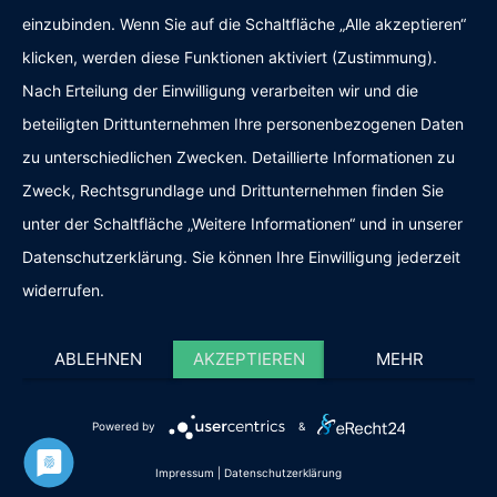
einzubinden. Wenn Sie auf die Schaltfläche „Alle akzeptieren“
klicken, werden diese Funktionen aktiviert (Zustimmung).
Nach Erteilung der Einwilligung verarbeiten wir und die
beteiligten Drittunternehmen Ihre personenbezogenen Daten
zu unterschiedlichen Zwecken. Detaillierte Informationen zu
Zweck, Rechtsgrundlage und Drittunternehmen finden Sie
Kundenbewertungen und Erfahrungen zu
Freihelden
unter der Schaltfläche „Weitere Informationen“ und in unserer
SEHR GUT
Datenschutzerklärung. Sie können Ihre Einwilligung jederzeit
%
100
widerrufen.
Empfehlungen auf
ProvenExpert.com
5,00
/
5,00
ABLEHNEN
AKZEPTIEREN
MEHR
160
200
Bewertungen auf
5
Bewertungen von
SEHR GUT
ProvenExpert.com
anderen Quellen
Powered by
&
360
Blick aufs ProvenExpert-Profil werfen
Kundenbewertungen
Impressum
|
Datenschutzerklärung
05.08.2026
Authentizität