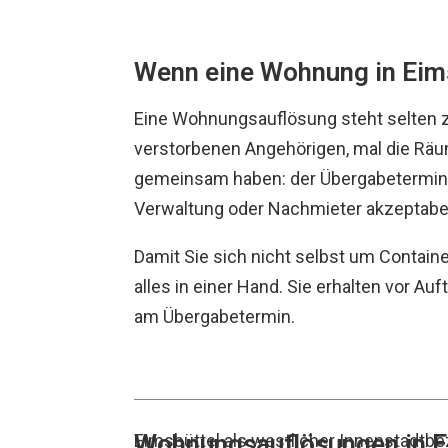
Wenn eine Wohnung in Eim
Eine Wohnungsauflösung steht selten z
verstorbenen Angehörigen, mal die Räum
gemeinsam haben: der Übergabetermin s
Verwaltung oder Nachmieter akzeptabel
Damit Sie sich nicht selbst um Conta
alles in einer Hand. Sie erhalten vor A
am Übergabetermin.
Wohnungsauflösungen in Ei
Eimsbüttel als westlicher Innenstadtbezi