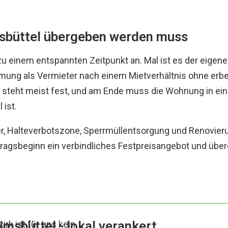
sbüttel übergeben werden muss
u einem entspannten Zeitpunkt an. Mal ist es der eigen
ung als Vermieter nach einem Mietverhältnis ohne erben
teht meist fest, und am Ende muss die Wohnung in eine
 ist.
iner, Halteverbotszone, Sperrmüllentsorgung und Renov
uftragsbeginn ein verbindliches Festpreisangebot und üb
msbüttel - lokal verankert
rk ist für uns kein