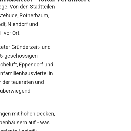
ge. Von den Stadtteilen
stehude, Rotherbaum,
edt, Niendorf und
 vor Ort.
teter Gründerzeit- und
-5-geschossigen
Hoheluft, Eppendorf und
familienhausviertel in
r der teuersten und
 überwiegend
ungen mit hohen Decken,
ppenhäusern auf - was