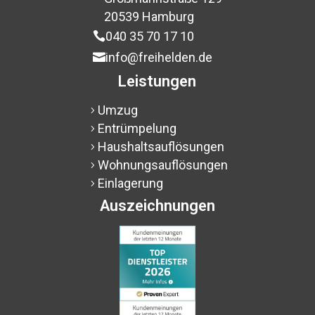
$
20539 Hamburg
$
040 35 70 17 10

info@freihelden.de

Leistungen
Umzug
5
Entrümpelung
5
Haushaltsauflösungen
5
Wohnungsauflösungen
5
Einlagerung
5
Auszeichnungen